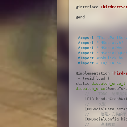
@interface
ThirdPartSe
@end
#import 
"ThirdPartSer
#import 
"UMSocial.h"
#import 
"UMSocialWech
#import 
"UMSocialQQHa
#import 
<MobClick.h>
#import 
<FIR/FIR.h>
@implementation
ThirdP
 + (
void
static
dispatch_once_t
dispatch_once
(&onceToke
//    TODO  这里是
    [FIR handleCrashWi
//    友盟
    [UMSocialData setA
//     隐藏未安装的
    [UMSocialConfig hi
//     注册微信