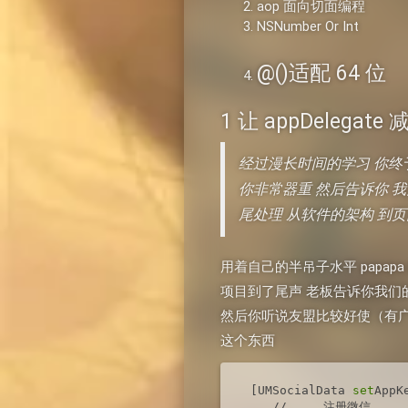
aop 面向切面编程
NSNumber Or Int
@()适配 64 位
1 让 appDelegat
经过漫长时间的学习 你终于掌
你非常器重 然后告诉你 
尾处理 从软件的架构 到
用着自己的半吊子水平 papap
项目到了尾声 老板告诉你我们的
然后你听说友盟比较好使（有广告的嫌
这个东西
 [UMSocialData 
set
AppK
    //     注册微信
