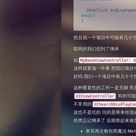
  [MobClick endLogPage
#endif
}
然后我一个项目中可能有几十个
聪明的我们想到了继承
如
MyBaseViewController: U
这样就要做一件事 把我们项目中所有
好吗 我们一个项目中有几十个
这种重复性的工作一是无聊 而
有的可能
UIViewController
不常用的
UISearchDisPlayCo
这也不是坑的 坑的是将来你混
些类忘记继承了 后期查起来难
寒哥再次教你黑魔法 Method 