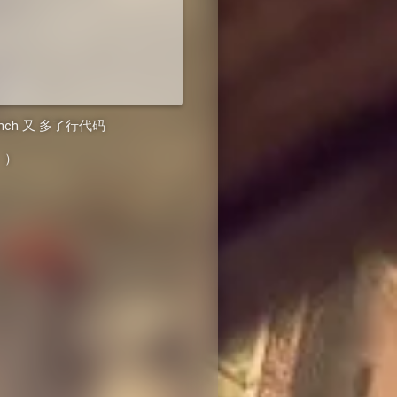
nch 又 多了行代码
。）