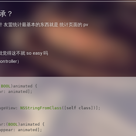
 继承？
 友盟统计最基本的东西就是 统计页面的 pv
这不就 so easy 吗
troller）
(
BOOL
)animated {

r: animated];

ageView: 
NSStringFromClass
([
self
class
ar:(
BOOL
)animated {
