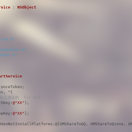
rvice
 : 
NSObject
vice.h"
atHandler.h"
ndler.h"
artService
n, ^{

我自己测试的  fir hud
thKey:
@"XX"
];

ppKey:
@"XX"
];

平台
ddenNotInstallPlatforms:@[UMShareToQQ, UMShareToQzone, UM