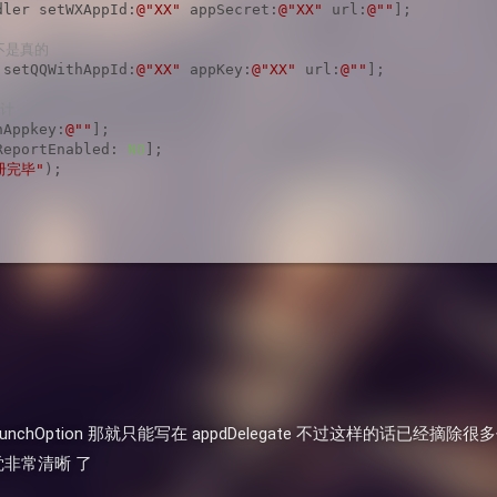
dler setWXAppId:
@"XX"
 appSecret:
@"XX"
 url:
@""
];

的不是真的
 setQQWithAppId:
@"XX"
 appKey:
@"XX"
 url:
@""
];

统计
hAppkey:
@""
];

ReportEnabled: 
NO
];

册完毕"
);

aunchOption 那就只能写在 appdDelegate 不过这样的话已经
感觉非常清晰 了