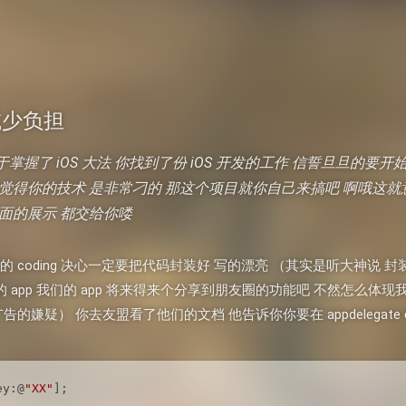
e 减少负担
握了 iOS 大法 你找到了份 iOS 开发的工作 信誓旦旦的要开始你的
我觉得你的技术 是非常刁的 那这个项目就你自己来搞吧 啊哦这
页面的展示 都交给你喽
a 的 coding 决心一定要把代码封装好 写的漂亮 （其实是听大神说 
 app 我们的 app 将来得来个分享到朋友圈的功能吧 不然怎么体现
疑） 你去友盟看了他们的文档 他告诉你你要在 appdelegate didF
ey:@
"XX"
];
