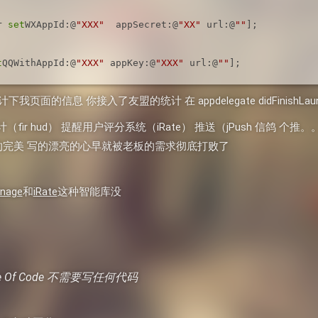
r 
set
WXAppId:@
"XXX"
  appSecret:@
"XX"
 url:@
""
];

t
QQWithAppId:@
"XXX"
 appKey:@
"XXX"
 url:@
""
];
页面的信息 你接入了友盟的统计 在 appdelegate didFinishLau
（fir hud） 提醒用户评分系统（iRate） 推送（jPush 信鸽 个推。
完美 写的漂亮的心早就被老板的需求彻底打败了
nage
和
iRate
这种智能库没
Line Of Code 不需要写任何代码