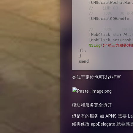
    [UMSocialWechatHan
//    注册 QQ
//    TODO   QQ 
    [UMSocialQQHandler
//    TODO    UM 
    [MobClick startWit
    [MobClick setCrash
NSLog
(
@"第三方服务注
});

@end
类似于定位也可以这样写
模块和服务完全拆开
但是有的服务 如 APNS 需要 L
候再修改 appDelegate 就会