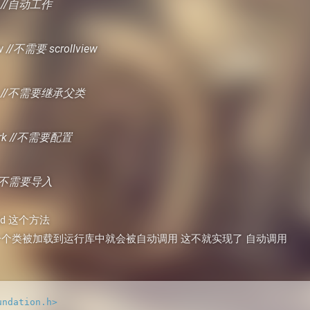
ly //自动工作
ew //不需要 scrollview
ses //不需要继承父类
Work //不需要配置
s //不需要导入
ad 这个方法
在一个类被加载到运行库中就会被自动调用 这不就实现了 自动调用
undation.h>