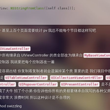
View: 
NSStringFromClass
([
self
class
 甚至上百个页面需要统计 pv 我总不能每个节目都这样写吧
IViewController
继承自 UIViewController 的类全部改为继承自
MyBaseViewCon
控制器 我就要把每个控制器改一遍
是容易出错 你复制着复制者就会遗漏掉某个类 重要的是 我们项目
是
UITableViewController
UICollectionViewContr0ller
U
是不
ntroller
UIPopoverController
UIPresentController
成了大牛 招了个小弟 你告诉他你所有的类都要继承自我写的各种父类
度非常大 浪费时间 所以这种设计是不合理的
swizzling