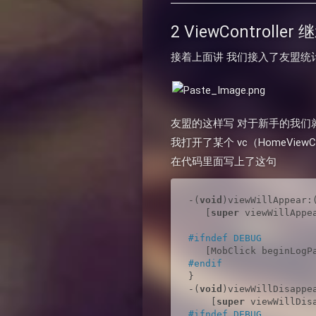
2 ViewController
接着上面讲 我们接入了友盟统计
友盟的这样写 对于新手的我们就觉得
我打开了某个 vc（HomeViewCon
在代码里面写上了这句
-(
void
)viewWillAppear:
   [
super
 viewWillAppea
#ifndef DEBUG
   [MobClick beginLogP
#endif
}

-(
void
)viewWillDisappe
    [
super
#ifndef DEBUG