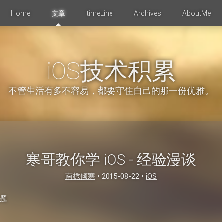
Home
文章
timeLine
Archives
AboutMe
iOS技术积累
不管生活有多不容易，都要守住自己的那一份优雅。
寒哥教你学 iOS - 经验漫谈
南栀倾寒
•
2015-08-22
•
iOS
问题